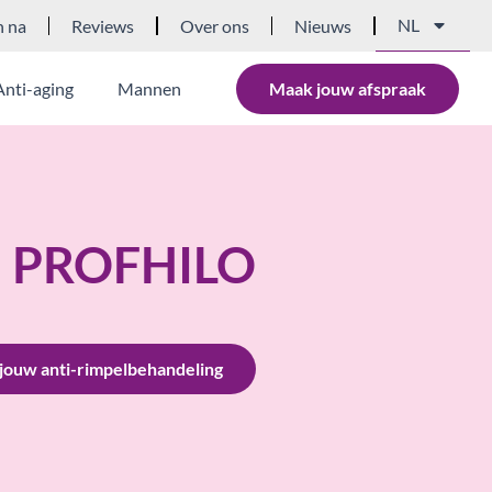
NL
n na
Reviews
Over ons
Nieuws
Anti-aging
Mannen
Maak jouw afspraak
PROFHILO
jouw anti-rimpelbehandeling