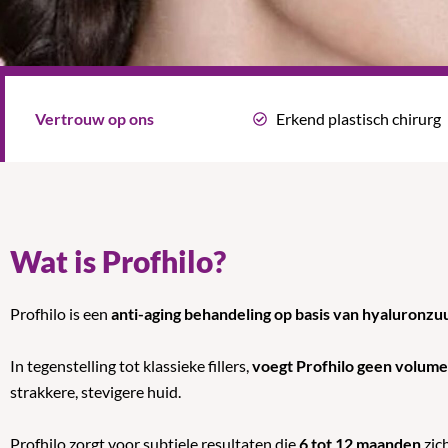
Vertrouw op ons
Erkend plastisch chirurg
Wat is Profhilo?
Profhilo is een
anti-aging behandeling op basis van hyaluronzuu
In tegenstelling tot klassieke fillers,
voegt Profhilo geen volume
strakkere, stevigere huid.
Profhilo zorgt voor subtiele resultaten die
6 tot 12 maanden
zic