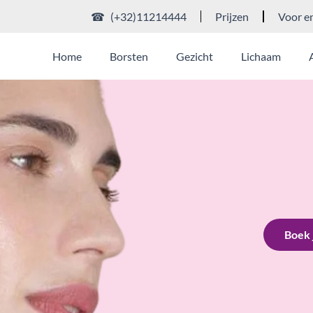
☎ (+32)11214444
Prijzen
Voor e
Home
Borsten
Gezicht
Lichaam
Boek 