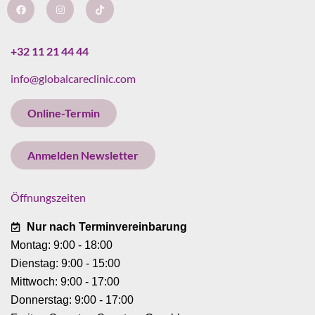
a
n
i
c
s
k
e
t
t
b
a
o
o
g
k
+32 11 21 44 44
o
r
k
a
info@globalcareclinic.com
m
Online-Termin
Anmelden Newsletter
Öffnungszeiten
Nur nach Terminvereinbarung
Montag: 9:00 - 18:00
Dienstag: 9:00 - 15:00
Mittwoch: 9:00 - 17:00
Donnerstag: 9:00 - 17:00