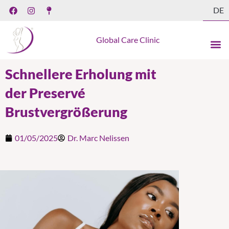
F
I
M
Zum
DE
a
n
a
Inhalt
c
s
p
e
t
-
springen
b
a
p
Global Care Clinic
o
g
i
o
r
n
k
a
Schnellere Erholung mit
m
der Preservé
Brustvergrößerung
01/05/2025
Dr. Marc Nelissen