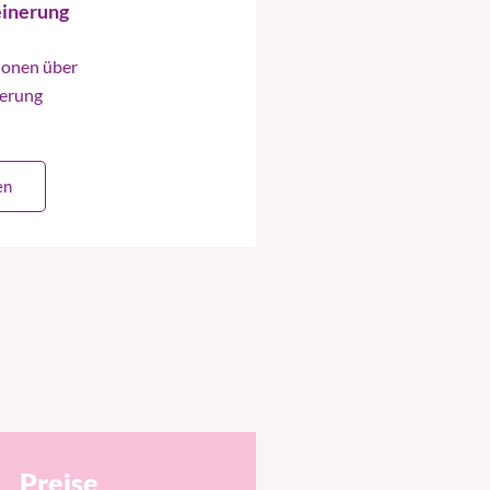
einerung
ionen über
nerung
en
Preise