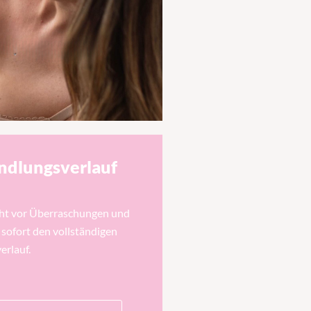
ndlungsverlauf
cht vor Überraschungen und
 sofort den vollständigen
rlauf.