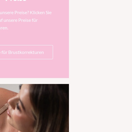
unsere Preise? Klicken Sie
f unsere Preise für
ren.
e für Brustkorrekturen