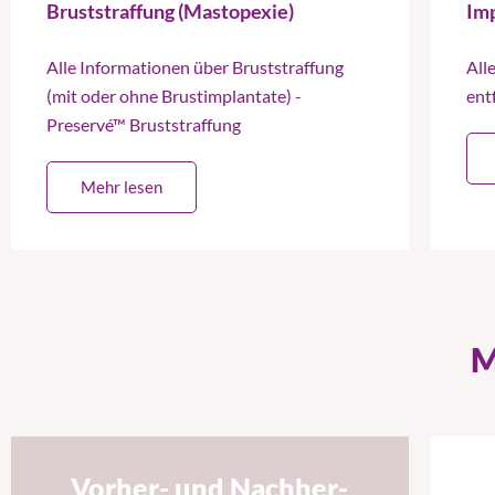
Bruststraffung (Mastopexie)
Im
Alle Informationen über Bruststraffung
All
(mit oder ohne Brustimplantate) -
ent
Preservé™ Bruststraffung
Mehr lesen
M
Vorher- und Nachher-