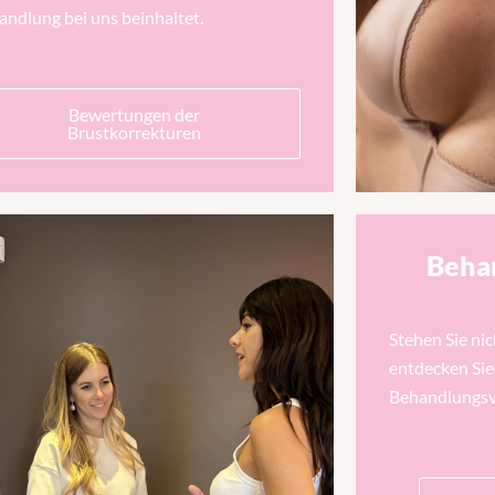
andlung bei uns beinhaltet.
Bewertungen der
Brustkorrekturen
Beha
Stehen Sie ni
entdecken Sie
Behandlungsve