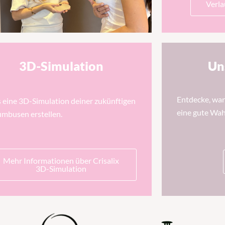
Verla
3D-Simulation
Un
Entdecke, war
s eine 3D-Simulation deiner zukünftigen
eine gute Wahl
umbusen erstellen.
Mehr Informationen über Crisalix
3D-Simulation