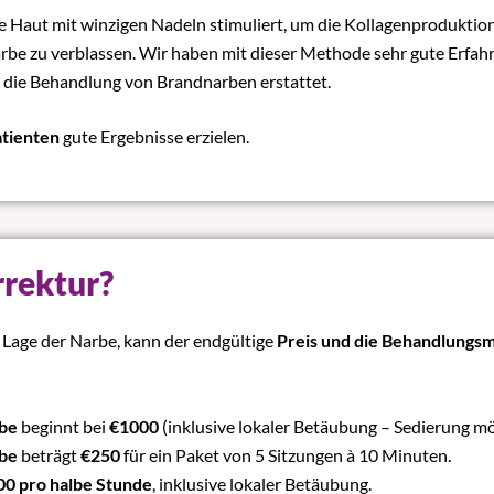
die Haut mit winzigen Nadeln stimuliert, um die Kollagenproduktio
arbe zu verblassen. Wir haben mit dieser Methode sehr gute Erfah
 die Behandlung von Brandnarben erstattet.
atienten
gute Ergebnisse erzielen.
rrektur?
 Lage der Narbe, kann der endgültige
Preis und die Behandlungsm
rbe
beginnt bei
€
1000
(inklusive lokaler Betäubung – Sedierung mö
rbe
beträgt
€
250
für ein Paket von 5 Sitzungen à 10 Minuten.
00 pro halbe Stunde
, inklusive lokaler Betäubung.