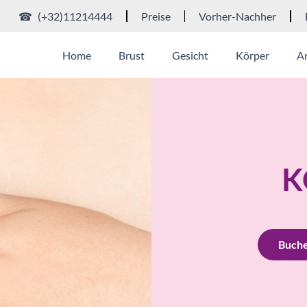
☎ (+32)11214444
Preise
Vorher-Nachher
Home
Brust
Gesicht
Körper
A
K
Buche