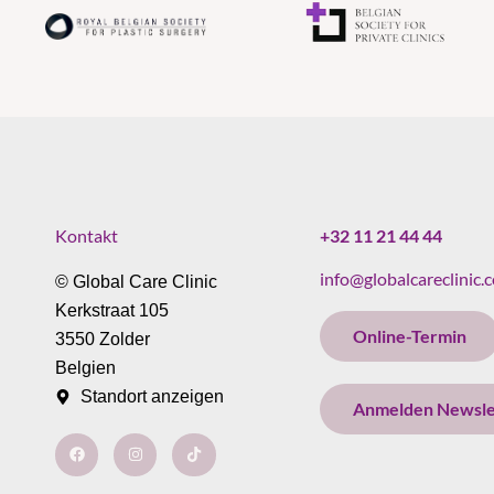
Kontakt
+32 11 21 44 44
info@globalcareclinic.
© Global Care Clinic
Kerkstraat 105
Online-Termin
3550 Zolder
Belgien
Standort anzeigen
Anmelden Newsle
F
I
T
a
n
i
c
s
k
e
t
t