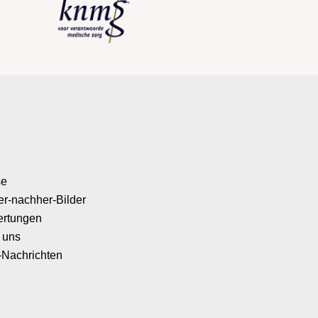
se
er-nachher-Bilder
rtungen
 uns
-Nachrichten