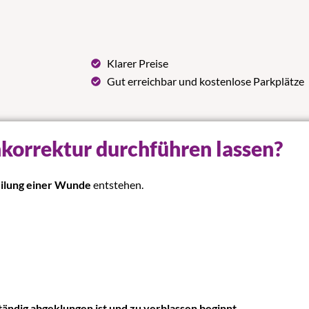
Klarer Preise
Gut erreichbar und kostenlose Parkplätze
orrektur durchführen lassen?
eilung einer Wunde
entstehen.
tändig abgeklungen ist und zu verblassen beginnt
.