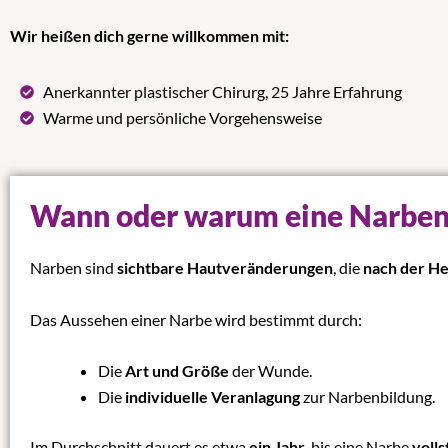
Wir heißen dich gerne willkommen mit:
Anerkannter plastischer Chirurg, 25 Jahre Erfahrung
Warme und persönliche Vorgehensweise
Wann oder warum eine Narbenk
Narben sind
sichtbare Hautveränderungen
, die
nach der H
Das Aussehen einer Narbe wird bestimmt durch:
Die
Art und Größe
der Wunde.
Die
individuelle Veranlagung
zur Narbenbildung.
Im Durchschnitt dauert es etwa
ein Jahr
, bis eine Narbe
volls